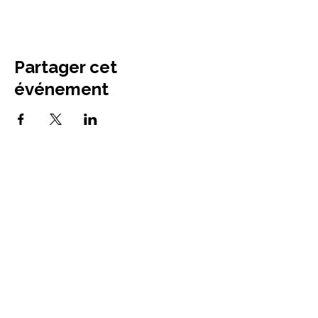
Partager cet
événement
La Tarbasse
Mélodie Joinville
Compagnie conventionnée DRAC
Centre-Val de Loire
Région Centre-Val de Loire
basée à Neuvy-Saint-Sépulchre
(36)