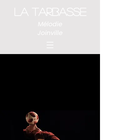
LA TARBASSE
Mélodie
Joinville