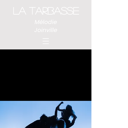
LA TARBASSE
Mélodie
Joinville