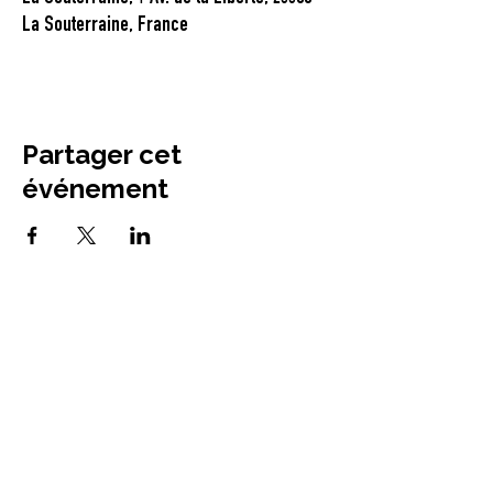
La Souterraine, France
Partager cet
événement
La Tarbasse
Mélodie Joinville
Compagnie conventionnée DRAC
Centre-Val de Loire
Région Centre-Val de Loire
basée à Neuvy-Saint-Sépulchre