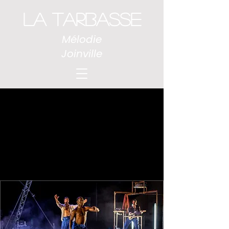
LA TARBASSE
Mélodie
Joinville