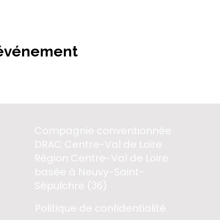
 événement
Compagnie conventionnée
DRAC Centre-Val de Loire
Région Centre-Val de Loire
basée à Neuvy-Saint-
Sépulchre (36)
Politique de confidentialité