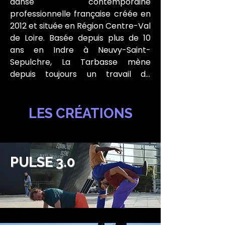
danse contemporaine 
professionnelle française créée en 
2012 et située en Région Centre-Val 
de Loire. Basée depuis plus de 10 
ans en Indre à Neuvy-Saint- 
Sepulchre, La Tarbasse mène 
depuis toujours un travail de 
territoire qui la positionne à ce jour 
comme une des compagnies 
chorégraphiques les plus 
LES CRÉATIONS
dynamiques de la Région Centre-
Val de Loire.

L’équipe de la compagnie se 
PULSE 3.0
compose d’artistes et techniciens 
venus d'univers artistiques variés, 
en danse principalement mais 
également en clown, théâtre ou 
encore musique.
