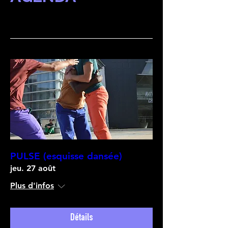
par le CCN de Tours, Équinoxe la 
scène nationale de Châteauroux et 
la Région Centre-Val de Loire.
PULSE (esquisse dansée)
jeu. 27 août
Plus d'infos
Détails